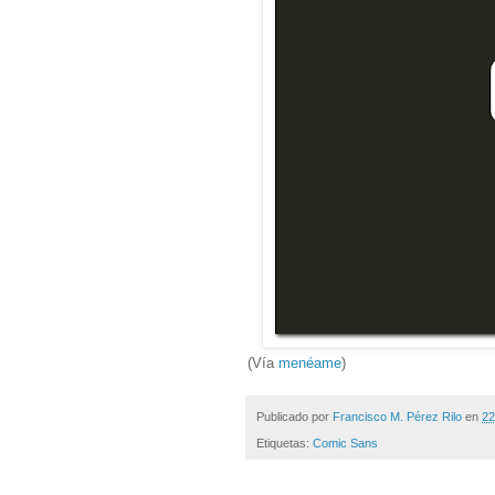
(Vía
menéame
)
Publicado por
Francisco M. Pérez Rilo
en
22
Etiquetas:
Comic Sans