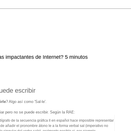
as impactantes de Internet? 5 minutos
uede escribir
irle
? Algo así como 'Sal-le'.
ar pero no se puede escribir. Según la RAE:
dígrafo de la secuencia gráfica ll en español hace imposible representar
e de añadir el pronombre átono le a la forma verbal sal (imperativo no
singular del verbo salir), oralmente posible si, por ejemplo,