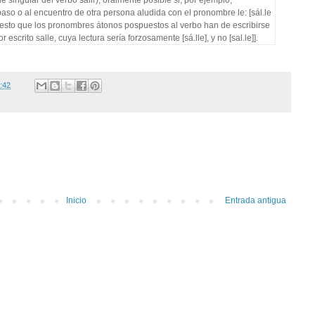
aso o al encuentro de otra persona aludida con el pronombre le: [sál.le
.Puesto que los pronombres átonos pospuestos al verbo han de escribirse
r escrito salle, cuya lectura sería forzosamente [sá.lle], y no [sal.le]].
:42
Inicio
Entrada antigua