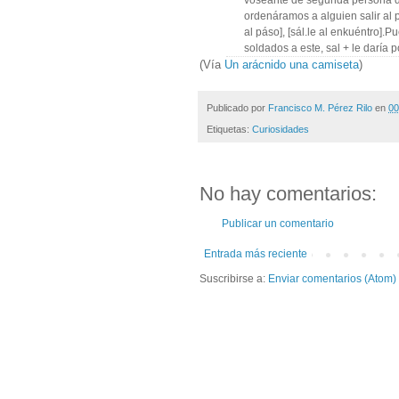
ordenáramos a alguien salir al p
al páso], [sál.le al enkuéntro]
soldados a este, sal + le daría po
(Vía
Un arácnido una camiseta
)
Publicado por
Francisco M. Pérez Rilo
en
00
Etiquetas:
Curiosidades
No hay comentarios:
Publicar un comentario
Entrada más reciente
Suscribirse a:
Enviar comentarios (Atom)