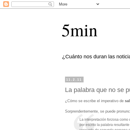
5min
¿Cuánto nos duran las notici
11.2.11
La palabra que no se p
¿Cómo se escribe el imperativo de
sal
Sorprendentemente, se puede pronunci
La interpretación forzosa como 
por escrito la palabra resultant
voseante de segunda persona de 